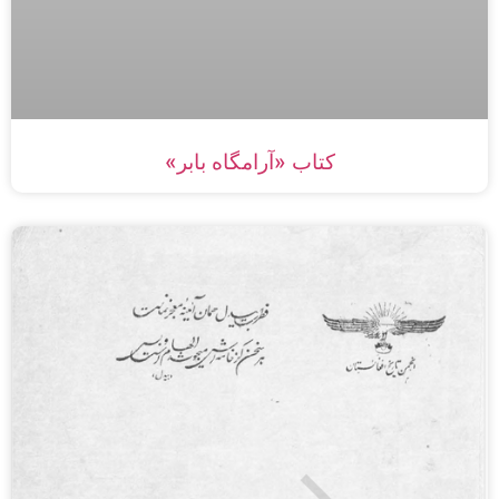
کتاب «آرامگاه بابر»