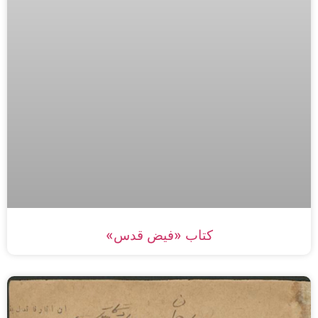
کتاب «فیض قدس»