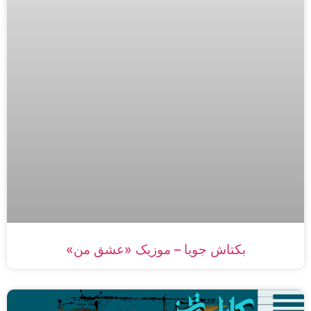
بکتاش جویا – موزیک «عشق من»