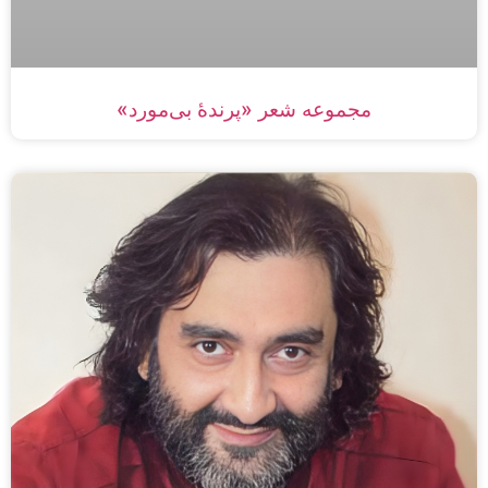
مجموعه شعر «پرندۀ بی‌مورد»