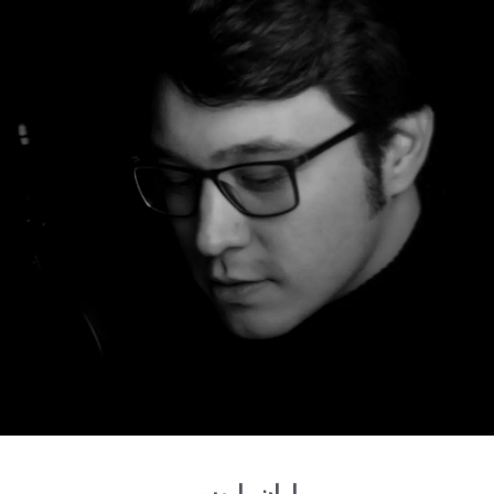
بارانِ پابوس