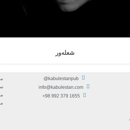
شعله‌ور
kabulestanpub@
مد
سر
info@kabulestan.com
مش
1655 379 992 98+
مد