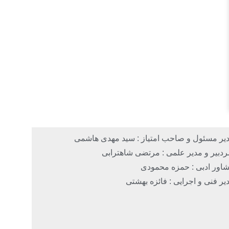
یر مسئول و صاحب امتیاز : سید مهدی هاشمی
دبیر و مدیر علمی : مرتضی شاهترابی
اور ادبی : حمزه محمودی
یر فنی و اجرایی : فائزه بهشتی