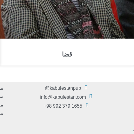
قضا
kabulestanpub@
مد
سر
info@kabulestan.com
مش
1655 379 992 98+
مد