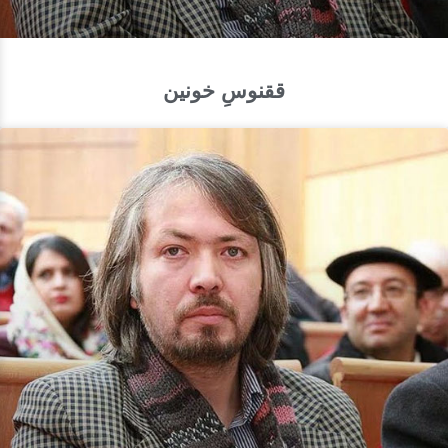
ققنوسِ خونین