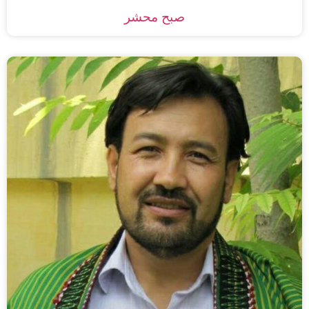
صبح محشر