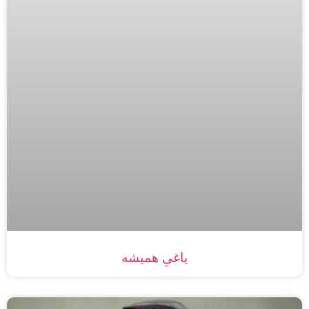
یاغیِ همیشه