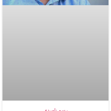
رسمِ نامردی