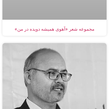
مجموعه شعر «آهوی همیشه دویده در من»