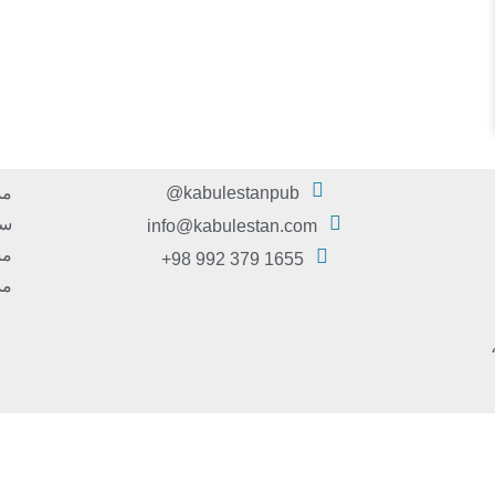
kabulestanpub@
مد
سر
info@kabulestan.com
مش
1655 379 992 98+
مد