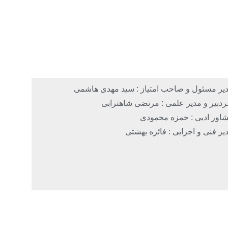
یر مسئول و صاحب امتیاز : سید مهدی هاشمی
دبیر و مدیر علمی : مرتضی شاهترابی
اور ادبی : حمزه محمودی
یر فنی و اجرایی : فائزه بهشتی