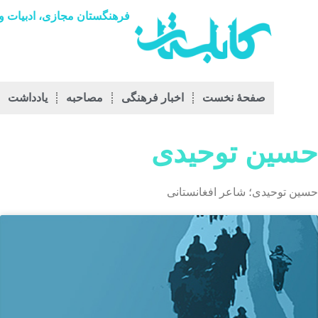
فرهنگستان مجازی، ادبیات و 
صفحۀ نخست
اخبار فرهنگی
مصاحبه
يادداشت
حسین توحیدی
حسین توحیدی؛ شاعر افغانستانی