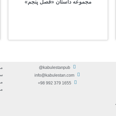
مجموعه داستان «فصل پنجم»
kabulestanpub@
مد
سر
info@kabulestan.com
مش
1655 379 992 98+
مد