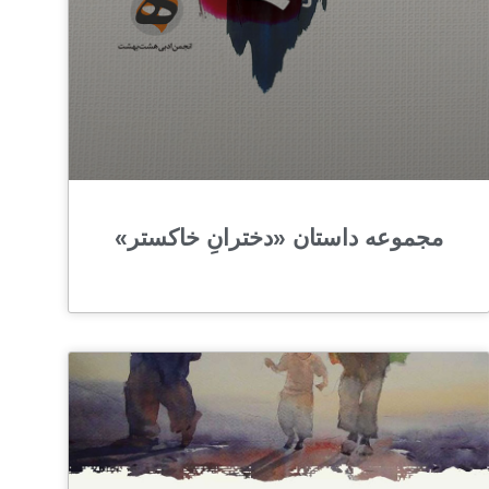
مجموعه داستان‌ «دخترانِ خاکستر»