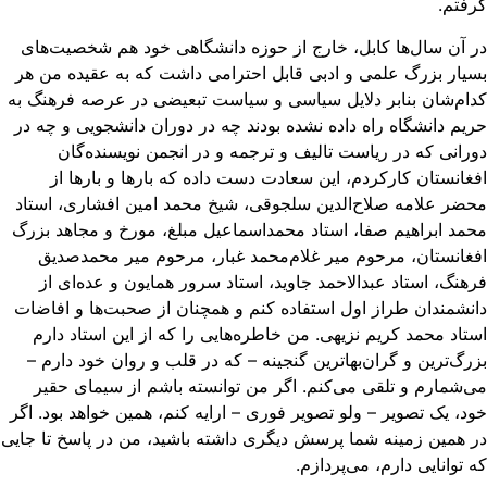
فتم.
 آن سال‌ها کابل، خارج از حوزه دانشگاهی خود هم شخصیت‌های
یار بزرگ علمی و ادبی قابل احترامی داشت که به عقیده من هر
ام‌شان بنابر دلایل سیاسی و سیاست تبعیضی در عرصه فرهنگ به‌
یم دانشگاه راه داده نشده بودند چه در دوران دانشجویی و چه در
رانی که در ریاست تالیف و ترجمه و در انجمن نویسنده‌گان
غانستان کارکردم، این سعادت دست داده که بارها و بارها از
ضر علامه صلاح‌الدین سلجوقی، شیخ محمد امین افشاری، استاد
مد ابراهیم صفا، استاد محمداسماعیل مبلغ، مورخ و مجاهد بزرگ
غانستان، مرحوم میر غلام‌محمد غبار، مرحوم میر محمدصدیق
هنگ، استاد عبدالاحمد جاوید، استاد سرور همایون و عده‌ای از
نشمندان طراز اول استفاده کنم و همچنان از صحبت‌ها و افاضات
تاد محمد کریم نزیهی. من خاطره‌هایی را که از این استاد دارم
رگ‌ترین و گران‌بهاترین گنجینه – که در قلب و روان خود دارم –
‌شمارم و تلقی می‌کنم. اگر من توانسته باشم از سیمای حقیر
د، یک تصویر – ولو تصویر فوری – ارایه کنم، همین خواهد بود. اگر
 همین زمینه شما پرسش دیگری داشته باشید،‌ من در پاسخ تا جایی
 توانایی دارم، می‌پردازم.