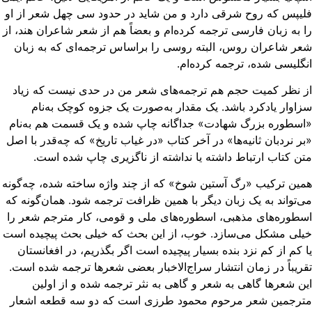
یپس که روح شرقی دارد و من شاید در حدود سی چهل شعر از او
 به زبان فارسی ترجمه کرده‌ام و بعضاً هم از شعر شاعران هند،‌ از
ر شاعران روس، البته روسی را براساس ترجمه‌ای که به زبان
گلیسی شده،‌ ترجمه کرده‌ام.
 نظر کمیت حجم هم ترجمه‌های شعر من در حدی نیست که زیاد
اوار یادکرد باشد. یک مقدار به‌صورت یک جزوه کوچک به‌نام
سطوره بزرگ شهادت» جداگانه چاپ شده و یک قسمت هم به‌نام
ر نردبان ثانیه‌ها» در آخر کتاب «در غیاب تاریخ» که چه‌قدر با اصل
ن کتاب ارتباط داشته یا نداشته از ناگزیری چاپ شده است.
ین ترکیب «رگ آستین شوخ» که از چند واژه ساخته شده، چه‌گونه
‌تواند به یک زبان دیگر با همین ظرافت ترجمه شود. همان‌گونه که
طوره‌های مذهبی، اسطوره‌های ملی و قومی، کار مترجم شعر را
لی مشکل می‌سازد. خوب‌، از این بحث که خیلی بحث پیچیده است
 کم از کم نزد بنده بسیار پیچیده است اگر بگذریم، در افغانستان
ریباً در زمان انتشار سراج‌الاخبار بعضی شعرها ترجمه شده است.
ن شعرها گاهی به شعر و گاهی به نثر ترجمه شده و از اولین
ترجمین شعر مرحوم محمود طرزی است که دو سه قطعه اشعار