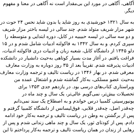
اهی، آگاهی در مورد این بی‌مقدار است نه آگاهی در معنا و مفهوم
گر.
به سال ۱۳۲۱ خورشیدی به روز شاید یا بدون شاید نحس ۲۴ حوت در
ر مزار شریف متولد شدم. چند سالی در لیسه باختر مزار شریف
دو سه سالی در لیسه حبیبیه در کابل، دوره ابتدایی و متوسطه را
سپری کردم. و به سال ۱۳۴۲ به فاکولته ادبیات شامل شدم و در ۱۵
دلو ۱۳۴۵ از دانشگاه کابل، شعبه زبان و ادبیات دری فاکولته ادبیات،
اغت یافتم. در آغاز مدت بسیار کوتاهی به‌حیث دانشیار در دانشکده
ادبیات پذیرفته شدم. تقریباً بعد از ۳۵ روز دوباره به ‌وزارت معارف
معرفی شدم. در بهار ۱۳۴۶ در ریاست تالیف و ترجمه وزارت معارف
‌حیث عضو مسلکی، به‌کار گماشته شدم و اشتغال عمده من
ویراستاری کتاب‌های درسی بود. در یازدهم جدی ۱۳۵۳ برای
صیلات بیش‌تر، نمی‌گویم عالی‌تر، یک‌ سال و چند ماه در
نیورسیتی کلمبیا درس خواندم و به اصطلاح یک سند نمی‌دانم
‌قدر اصل، چه‌قدر قلابی، فوق‌لیسانس از دانشگاه کلمبیا گرفتم و
 از برگشتن به وطن در ریاست تالیف و ترجمه به‌کار خود ادامه
دم. پس از کودتای ثور، یک سال و چند ماهی زندانی شدم و پس از
ایی از زندان در همان ریاست تالیف و ترجمه به‌کار پرداختم تا این