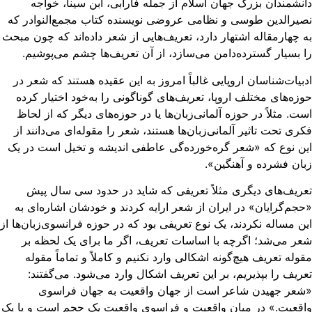
نشمندان بزرگ جهان اسلام از جمله فارابی، ابن سینا، خواجه
یرالدین طوسی و نظامی عروضی نویسنده کتاب مجمع‌النوادر که
 چهارمقاله اشتهار دارد، تعریف‌هایی از شعر داده‌اند که چون مبحث
 بسیار گسترده‌دامن می‌سازد، از آن‌ تعریف‌ها چشم می‌پوشیم.
بیات‌شناسان اروپایی غالباً امروز به این عقیده هستند که شعر در
زه‌های مختلف اروپا، تعریف‌های گوناگونی را به‌خود اختیار کرده
ت. مثلاً در حوزه آلمانی‌زبان‌ها یا در حوزه‌های دیگر که از لحاظ
ری تحت تاثیر آلمانی‌زبان‌ها هستند، شعر را مقوله‌ای می‌دانند از
ن نوع که «شعر گره‌خورده‌گی عاطفی اندیشه و تخیل است در یک
ان فشرده و آهنگین».
ریف‌های دیگری مثلاً تعریفی که شاید در حدود سی سال پیش
جم‌گرایان» در ایران از شعر ارایه کردند و خودشان اشاره‌ای به
ن مساله نکردند، یک نوع تعریفی بود که در حوزه فرانسوی‌زبان‌ها از
ر می‌شد؛ اگرچه با اساسات تعریف، اگر ما برای یک لحظه بر
وله تعریف هیچ‌گونه اشکالی وارد نکنیم و کاملاً و تماماً مقوله
ریف را بپذیریم، بر این تعریف اشکال وارد می‌شود. می‌گفتند:
شعر جهیدن شاعر است از جهان واقعیت به جهان فراسوی
قعیت.» در میان واقعیت و فراسوی واقعیت یک حجم است و یا یک