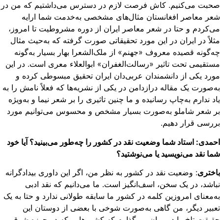
حبت می‌کنیم. کاش فرصت لازم در دسترس می‌داشتیم که من در
ر معاصر افغانستان مثال‌های مشخصی به‌خدمت شما ارایه
‌کردم و حتا در شعر معاصر ایران از دوره مشروطیت تا امروز،
لاً در ایران در این مورد تحقیقاتی صورت گرفته که به‌حیث مثال
‌گونه قصیده معروف «جهنم» از ملک‌الشعرا بهار بسیار به‌گونه
تقیمی تحت تاثیر «رسالت‌الغفران» ابوالعلاء معری است. در این
رد یکی از دانشمندان عربی‌دان ایران تحقیق مبسوطی کرده و
‌صورت یک مقاله درازدامن در یکی از نشریه‌ها که فعلاً نامش را به
د ندارم به‌چاپ رسانیده و ما چنین تاثیری را بر شعر نیما و به‌ویژه
ر شعر شاملو به‌صورت بسیار مشخص و محسوس می‌توانیم مورد
رسی قرار دهیم.
مدی: استاد شما وضعیت نقد در کشور را چه‌طور می‌بینید؟ آیا خود
ا نقد می‌نویسید یا می‌نوشتید؟
ختری
: وضعیت نقد در کشور به نظر من، اگر این داوری بیدادگرانه
اشد، در یک سخن، اسف‌انگیز است. ما می‌‌دانیم که نقد ادبی
‌معنای امروزین کلمه در کشور ما سابقه طولانی ندارد و حتا به یک
بیر دیگر، من گاهی به‌صورت شوخی با بعضی از دوستان این
یقت تلخ را در میان می‌گذارم که کشورهایی که در حوزه شرق