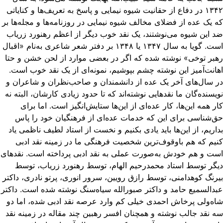
۱۳۴۲ در دفاع از حقانیت شیوه نیمایی و پاسخ به تعریف‌ها و کنایاتی
 یک عده از فضلای مخالف شیوه نیمایی در روزنامه‌ها و مجله‌ها بر
 این شیوه می‌نوشتند، یک نقد خوب دیگر از اعظم رهنورد زریاب
است. گویا به سال ۱۳۴۷ یا ۱۳۴۸ بر دفتر شعر شاعری به‌نام «اقبال
بر توخی» نوشته شده که اگر در بعضی موارد از لحن خشن و حتا
انت‌آمیز این نوشته چشم بپوشیم، نمونه‌ای از یک نقد خوب است.
 سال‌های آخر یک عده از دانشمندان و صاحب‌نظران و شاعران و
یسنده‌گان ما نقدهایی نوشته‌اند که تا حدود زیادی کارشان،‌ البته نه
ر همه این‌ها، کار عده‌ای از این‌ها ستایش‌انگیز است. اما برای
‌شناسی برای این که خدمات عده‌ای از فرهنگیان خود را پاس
اریم، از این‌ها باید یادی بکنیم و نخست از استاد لطیف ناظمی یاد
یم که هم باوقوف‌ترین شخصیت فرهنگی ما در زمینه نقد ادبی
ت و هم خودش به‌صورت عملی به نقد ادبی پرداخته است. نقدهای
گر توسط استاد محمدرحیم الهام، توسط رهنورد زریاب، توسط
رنگ کوهدامنی، توسط رازق رویین، سرور انوری، پرتو نادری، داکتر
دالسمیع حامد و داکتر صبورالله سیاه‌سنگ نوشته شده است. داکتر
ه‌ولی پرخاش احمدی خیلی کم وارد عرصه نقد ادبی شده، اما دو
 نقد جالب نوشته و همچنان افسر رهبین چند مقاله در زمینه نقد