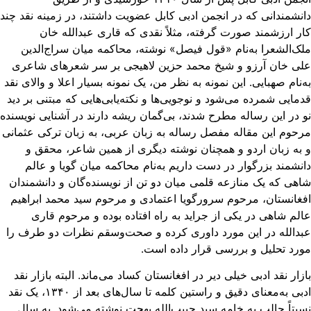
نشمندانی که در انجمن ادبی کابل عضویت داشتند، در زمینه نقد چند
ر ارزشمند صورت گرفته، مثلاً نقدی که قاری عبدالله خان
ک‌الشعرا به‌نام «قول فیصل» نوشته، محاکمه میان سراج‌الدین
ی‌ خان آرزو و شیخ محمد حزین لاهیجی بر سر شعرهای شاعری
‌نام صهبایی. این نمونه به نظر من،‌ یک نمونه بسیار اعلا و والای نقد
مایی شمرده می‌شود و نوجویی‌ها و نکته‌‌یابی‌هایی که مبتنی بر دید
 در این رساله مطرح شدند، بی‌گمان ریشه دارند در آشنایی نویسنده
حوم این مقاله مفصل رساله‌ به زبان عربی، به زبان ترکی عثمانی
به زبان اردو و همچنان نوشته‌ دیگری از همین شاعر، محقق و
نشمند بزرگوار در دست داریم به‌نام محاکمه میان گویا و عالم
هی که یک منازعه قلمی میان دو تن از نویسنده‌گان و دانشمندان
غانستان، مرحوم سرورگویا اعتمادی و مرحوم سید محمد ابراهیم
لم شاهی در یکی از جراید به راه افتاده بوده و مرحوم قاری
دالله در این مورد داوری کرده و صحت‌و‌سقم نظرات دو طرف را
رد تحلیل و بررسی قرار داده است.
زار نقد ادبی خیلی دیر در افغانستان کساد می‌ماند. البته بازار نقد
ادبی به‌معنای دقیق و راستین کلمه تا سال‌های بعد از ۱۳۴۰، یک نقد
بتاً جالب به خامه سید حبیب‌الله بهجت نوشته می‌شود. به سال