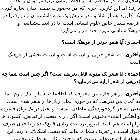
‌نحوی که اگر معاصر نه، از لحاظ زمانی نزدیک‌تر بودن را هدف
رند؛ اما این کاربرد آخری که من به‌صورت ضمنی بدان اشاره کردم،
 کاربرد بسیار شاذ و نادر و پیش یک عده دانشمندان و در یک یا دو
صه بسیار خاص علوم انسانی است. یا در ادبیات‌شناسی و
هنگ‌شناسی مورد بحث قرار می‌گیرد.
مدی: آیا شعر جزئی از فرهنگ است؟
ختری
: بله. شعر جزئی از ادبیات است و ادبیات بخشی از فرهنگ
ست.
مدی: آیا شعر یک مقوله قابل تعریف است؟ اگر چنین است شما چه
ریفی از شعر ارایه می‌فرمایید؟
ختری
: در هر حال،‌ من معترفم که اطلاعات بسیار اندک دارم؛ اما
 گمان من تعریفی که در حوزه آلمانی‌زبان‌ها از شعر شده است،
نی «شعر گره‌خورده‌گی عاطفی اندیشه و تخیل در یک زبان فشرده
آهنگین است» دقیق‌تر است؛ اگر دارای بعضی از نقایص، کمبودی‌ها
ابهامات هم باشد. امروز نزد عده زیادی قانع‌کننده و تا حدی طرف
ول است. در تعریف شما می‌‌دانید که بعضی اشکالاتی داریم. این
وله از آن چیزهایی نیست که به‌حیث مثال توسط یک مجلس