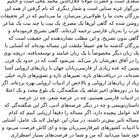
دی است و حضرت مولانا جلال‌الدین محمد بلخی است و حکیم
رگوار غزنه سنایی است و شمار دیگری که نام گرفتن از همه این
رگان بحث ما را طولانی‌تر می‌سازد. ما می‌دانیم که در اثر تحقیقات
شن شده که گاهی این‌ها یک مصرع، یک بیت یا چند بیت یک شاعر
ب را به‌زبان فارسی ترجمه کرده‌اند، گاهی تصریح فرموده‌اند و
هی بدون تصریح، و این مطلب نشان‌دهنده این حقیقت است که
رگان گذشته ما هم عمیقاً ملتفت این مساله بوده‌اند که آشنایی با
 زبان دیگر مخصوصاً با یک زبان غنامند و توسعه‌یافته، دریچه‌ نوی
 در آفاق ذهن‌شان باز می‌کند. می‌شود گفت که در حدود یک قرن
ین که عده زیادی از فارسی‌زبانان جهان با زبان‌های اروپایی آشنا
ه‌اند،‌ در دریافت‌های تازه، تعبیرهای تازه و تصویرهای تازه، خیلی
اد از زبان‌های اروپایی و بالاخص از ادبیات اروپایی بهره برده‌اند. اگر
 در دوره‌های اخیر شاهد یک شگفته‌گی، یک بلوغ مجدد و یک اعتلا
 ادبیات فارسی هستیم، چه در عرصه شعر، چه در عرصه
ستان‌نویسی و چه در دیگر عرصه‌های ادبی، اگر این شگفته‌گی که
بد عوامل پیچیده دارد، اگر مساله را دقیقاً ارزیابی کنیم که کدام
اله تاثیر بیش‌تر داشته، در میان این عوامل لابد یک عامل، آشنایی
 ادبیات کشورهای غیرفارسی‌زبان بوده و ای کاش فرصت می‌بود و
د شما می‌دانید که من و شما در فرصت‌های بسیار اضطراری