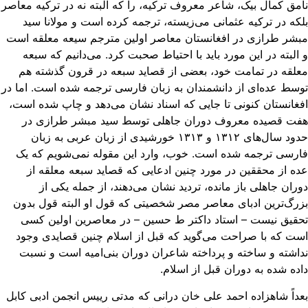
مق کمال بیک، شاعر معروف ترکیه، را که البته نه در ترکیه معاصر
که در ترکیه عثمانی می‌زیسته، ترجمه کرده است و مولانا سید
شر طرازی در افغانستان معاصر اولین مترجم سیعه معلقه است
البته در این مورد باید با احتیاط صحبت کرد. می‌دانیم که سبعه
لقه در تمامت خود، بعضی از قصاید سبعه در قرون گذشته هم
سط عده‌ای از دانشمندان به زبان فارسی ترجمه شده است. اما در
غانستان کنونی تا جایی که اسناد نشان می‌دهد و چاپ شده است،
فت قصیده معروف دوران جاهلی توسط سید مبشر طرازی در
حدود سال‌های ۱۳۱۲ و ۱۳۱۳ خورشیدی از زبان عربی به زبان
رسی ترجمه شده است. خوب، وارد این مقوله نمی‌شویم که یک
ه از محققین در مورد چنین ادعایی که قصاید سبعه معلقه از
ران جاهلی باز مانده، تردید نشان می‌دهند، از جمله یکی از
رگ‌ترین ادبای معاصر مصر شخصیتی که قول او البته قول بدون
قیق نیست – استاد داکتر ط حسین – در معاصرین اولین کسی
ت که با صراحت می‌گوید که قبل از اسلام چنین قصایدی وجود
اشته و ساخته و پرداخته شاعران دوران بنی‌امیه است و نسبت
ده شده به دوران قبل از اسلام.
داً شاهزاده احمد علی خان درانی که مدتی رییس انجمن ادبی کابل