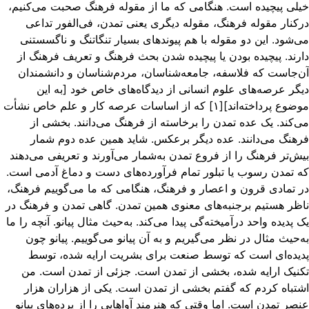
لی پیچیده است. هنگامی که ما از مقوله فرهنگ صحبت می‌کنیم،
کنار مقوله فرهنگ، مقوله دیگری یعنی تمدن، فی‌الفور تداعی
‌شود. این دو مقوله با هم پیوندهای بسیار تنگاتنگ و ناگسستنی
رند. پیچیده بودن یا پیچیده شدن بحث فرهنگ و تعریف فرهنگ از
‌جاست که فلاسفه، جامعه‌شناسان،‌ مردم‌شناسان و دانشمندان
گر عرصه‌های علوم انسانی از دیدگاه‌های خاص خود [به این
موضوع پرداخته‌اند][۱] که از اساسات عرصه کار و علم خاص نشأت
‌کند. یک عده تمدن را برخاسته از فرهنگ می‌دانند. بخشی از
هنگ می‌دانند. عده‌ دیگر برعکس. شاید همین عده دوم شمار
ش‌تر فرهنگ را از فروع تمدن به‌شمار می‌آورند و تعریفی می‌دهند
 تمدن رسوب یا تبلور تمام فرآورده‌های دست و دماغ آدمی است.
 تمادی قرون و اعصار و فرهنگ، هنگامی که ما می‌‌گوییم فرهنگ،
ظر هستیم برجنبه‌های معنوی همین تمدن. گاهی تمدن و فرهنگ در
 پدیده واحد درآمیخته‌گی پیدا می‌کند. به‌حیث مثال پیانو. آنچه را ما
‌حیث مثال در نظر می‌گیریم و به آن پیانو می‌گوییم. پیانو چون
یده‌ای است که توسط صنعت برای بشریت ارایه شده، توسط
نیک ارایه شده، بخشی از تمدن است. جزئی از تمدن است. من
تباه کردم که گفتم بخشی از تمدن است. یکی از هزاران هزار
صر تمدن است. اما وقتی که هنرمند آواهایی را از پرده‌های پیانو