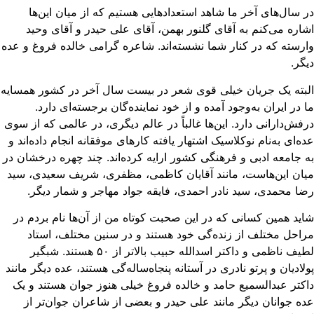
 سال‌های آخر ما شاهد استعدادهایی هستیم که از میان این‌ها
اره می‌کنم به آقای گلنور بهمن، آقای علی حیدر و آقای وحید
رسته که در کنار شما نشسته‌اند. شاعره گرامی خالده فروغ و عده
گر.
بته یک جریان خیلی قوی شعر در بیست سال آخر در کشور همسایه
 در ایران به‌وجود آمده و از خود نماینده‌گان برجسته‌ای دارد.
فش‌دارانی دارد. این‌ها غالباً در عالم دیگری، ‌در عالمی که از سوی
ه‌ای به‌نام نوکلاسیک اشتهار یافته کارهای موفقانه انجام داده‌اند و
 جامعه ادبی و فرهنگی کشور ارایه کرده‌اند. چند چهره درخشان در
ان این‌هاست، مانند آقایان کاظمی، مظفری، شریف سعیدی، سید
ا محمدی، سید نادر احمدی، فایقه جواد مهاجر و شمار دیگر.
ید همین کسانی که در این صحبت کوتاه من از آن‌ها نام بردم در
احل مختلف از زنده‌گی خود هستند و در سنین مختلف، استاد
لطیف ناظمی و داکتر اسدالله حبیب بالاتر از ۵۰ هستند. شبگیر
لادیان و پرتو نادری در آستانه‌ پنجاه‌ساله‌گی هستند،‌ عده‌ دیگر مانند
کتر عبدالسمیع حامد و خالده فروغ خیلی هنوز جوان هستند و یک
ه جوانان دیگر مانند علی‌ حیدر و بعضی از شاعران جوان‌تر از