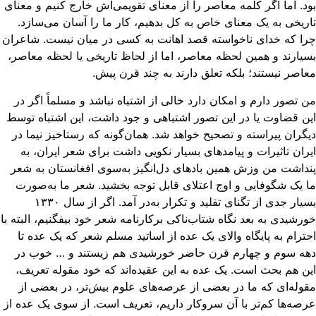
د. اما اگر کلمه معاصر را از معنای تقویمی‌اش خارج کنیم و معنای
ریخی به یک معنای خاص به کل بدهیم، کار ما را آسان می‌سازد.
ا که خدای ناخواسته قصد اهانت به کسی در میان نیست. شاعران
یارند و همین لحظه معاصر، اما از لحاظ تاریخی یا لحظه معاصر،
اصر نیستند؛ بلکه تعلق دارند به چند قرن پیش.
 تصور دارم و امکان دارد خالی از اشتباه نباشد و مسلماً اگر در
ن قضاوت یا در این تصور اشتباهی و جود داشت، این اشتباه توسط
گران پیراسته و تصحیح خواهد شد. همان‌گونه که رستاخیز نیما در
ران تاثیرات و پیامدهای بسیار نکویی داشت برای شعر ایران، به
داشت من وزش همین بادهای دل‌انگیز به‌سوی افغانستان به شعر
 یک شگوفایی و اوج اعتلای قابل توجه بخشید. شعر ما به‌صورت
بسیار جدی از تگنای تقلید و تکرار به‌در آمد. اگر از سال ۱۳۳۰
رشیدی به بعد نگاه شتاب‌ناکی برکارنامه‌ شعر خود بیفگنیم،‌ البته با
ترام به پایگاه والای یک عده از اساتید مسلم شعر که یک عده تا
هه سوم و چهارم قرن حاضر خورشیدی هم زیستند و … خوب در
ن هم بحث است. یک عده به این عقیده‌اند که خود مقوله تعریف،
وله‌ای که ما در بعضی از عرصه‌های علوم بیش‌تر، در بعضی از
صه‌ها کم‌تر با آن سروکار داریم،‌ تعریف است. از سوی یک عده از