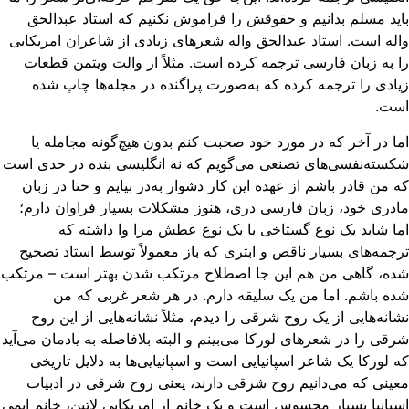
ید مسلم بدانیم و حقوقش را فراموش نکنیم که استاد عبدالحق
له است. استاد عبدالحق واله شعرهای زیادی از شاعران امریکایی
 به‌ زبان فارسی ترجمه کرده است. مثلاً از والت ویتمن قطعات
ادی را ترجمه کرده که به‌صورت پراگنده در مجله‌ها چاپ شده
ست.
ا در آخر که در مورد خود صحبت کنم بدون هیچ‌گونه مجامله یا
سته‌نفسی‌های تصنعی می‌گویم که نه انگلیسی بنده در حدی است
 من قادر باشم از عهده این کار دشوار به‌در بیایم و حتا در زبان
دری خود، زبان فارسی دری، هنوز مشکلات بسیار فراوان دارم؛
ا شاید یک نوع گستاخی یا یک نوع عطش مرا وا داشته که
جمه‌های بسیار ناقص و ابتری که باز معمولاً توسط استاد تصحیح
ه، گاهی من هم این جا اصطلاح مرتکب شدن بهتر است – مرتکب
ه باشم. اما من یک سلیقه دارم. در هر شعر غربی که من
انه‌هایی از یک روح شرقی را دیدم، مثلاً نشانه‌هایی از این روح
قی را در شعرهای لورکا می‌بینم و البته بلافاصله به‌ یادمان می‌آید
 لورکا یک شاعر اسپانیایی است و اسپانیایی‌ها به دلایل تاریخی
ینی که می‌دانیم روح شرقی دارند، یعنی روح شرقی در ادبیات
پانیا بسیار محسوس است و یک خانم از امریکایی لاتین، خانم ایمی