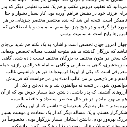
‌دانید که تعقیب دروس مکتب و هم یک نصاب تعلیمی دیگر که پدر
ای فرزند خود در ذهنش فراهم آورده بود، کار بسیار دشوار و حتا
ممکن است. نتیجه این شد که بنده مختصر مختصر چیزهایی در هر
رد فرا گرفتم و در هیچ چیز نتوانستم به تمامت و یا اصطلاحی که
روزها رایج است به تمامیت برسم.
ان امروز جهان تخصص است و اشاره به یک نکته هم شاید بی‌جای
اشد که بزرگان گذشته ما هم متوجه اهمیت مساله تخصص بوده‌اند.
 سخن در متون مختلف به بزرگان مختلف نسبت داده شده، گاهی
 زمخشری، گاهی به تفتازانی و گاهی به امام فخرالدین رازی، جمله
روفی است که یکی از این‌ها فرموده‌اند: «بر هر ذولفنونی غالب
دم و هر ذی‌فنی بر من غالب آمد.» پدر می‌خواست که فرزندش
الفنون شود، در نتیجه نه ذوالفنون شد و نه ذی‌فن و یکی از
زوهای آتشینی که پدر داشت، داشتن خط بسیار خوش بود که از آن
 بی‌بهره ماندم. در هر حال مختصر استعداد و حافظه بالنسبه
رومندتر – نظر به دیگر همدرسان – داشتم که از این رهگذر
رگزار هستم. و یک مساله دیگر که از یک سعادت و موهبت بسیار
رگ بهره‌ور بودم، داشتن استادان بسیار بزرگوار بوده، مخصوصاً در
ره‌های تحصیلات عالی. به‌حیث مثال، هنگامی که در دانشکده