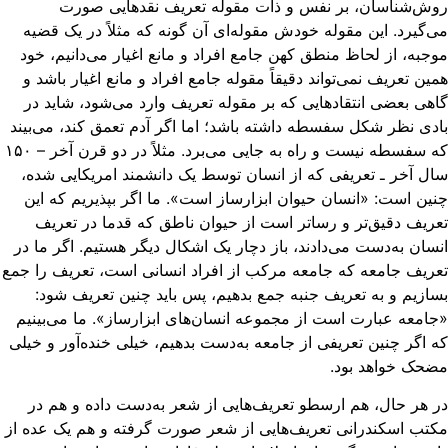
ش‌شناسان، بر نفس و ذات مقوله تعریف نقدهایی صورت
‌گیرد. این مقوله خودش مقوله‌ای آن گونه که مثلاً در یک قضیه
جبه، از لحاظ منطق کهن جامع افراد و مانع اغیار می‌دانیم، خود
ین تعریف نمی‌تواند دقیقاً مقوله جامع افراد و مانع اغیار باشد و
هی بعضی انتقادهایی که بر مقوله تعریف وارد می‌شود، شاید در
دی نظر شکل سفسطه داشته باشد؛ اما اگر آدم تعمق کند، می‌بیند
که سفسطه نیست و راه به ‌جایی می‌برد. مثلاً در دو قرن آخر – ۱۵۰
ل آخر ـ تعریفی که از انسان توسط یک دانشمند امریکایی شده،
ین است: «انسان حیوان ابزارساز است». ما اگر بپذیریم که این
ریف دقیق‌تر و رساتر است از حیوان ناطق که قدما در تعریف
سان به‌دست می‌دادند، باز دچار یک اشکال دیگر هستیم. اگر ما در
ریف جامعه که جامعه مرکب از افراد انسانی است، تعریف را جمع
ازیم و به تعریف جنبه جمع بدهیم، پس باید چنین تعریف شود:
امعه عبارت است از مجموعه انسان‌های ابزارساز». ما می‌بینیم
 اگر چنین تعریفی از جامعه به‌دست بدهیم، خیلی خنده‌آور و خیلی
حک خواهد بود.
 هر حال، هم ارسطو تعریف‌هایی از شعر به‌دست داده و هم در
تب اسکندرانی تعریف‌هایی از شعر صورت گرفته و هم یک عده از