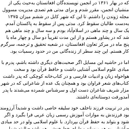
که در بهار ۱۳۶۱ در انجمن نویسنده‌گان افغانستان به‌حیث یکی از
نشیان انجمن، مقرر شدم و برای مدتی هم تصدی مدیریت مسوول
مجله ژوندن را داشتم. تا این ‌که شهر کابل در ششم میزان ۱۳۷۵
‌دست طالبان سقوط کرد. مدتی پس از سقوط به پاکستان آمدم.
 سال و چند ماهی در اسلام‌آباد بودم و سه ‌سال و چند ماهی هم
 که در پشاور هستم و از این مدت تقریباً دو سال و چهار ماه یا
ج ماه در مرکز تعاون افغانستان، در شعبه تحقیق و ترجمه، سرگرم
ر هستم. این چند سطر از زنده‌گانی من در حدود رسمیات بود.
ا در حاشیه این مسایل اگر صحبت‌های دیگری داشته باشم، پدرم با
ادی علوم اسلامی آشنایی داشت و حافظ قرآن بود و سخت
اخواه زبان و ادبیات فارسی و در کتاب‌خانه کوچکی که پدر داشت
اب‌های شعر فراوان بود و همچنان یک عده از شاعرانی که در شهر
زار شریف شاعران دست اول و سرشناس شمرده می‌شدند با پدر
دورفت دوستانه‌ای داشتند.
ر در تربیت فرزند ناخلف خود سلیقه خاصی داشت و شدیداً آرزومند
د فرزندش به موازات آموزش رسمی زبان عربی فرا بگیرد و اگر
د و بتواند به حفظ قرآن بپردازد. با علوم اسلامی ولو در حد مبادی
آشنایی به هم برساند و دارای خط خوشی هم باشد – البته شما