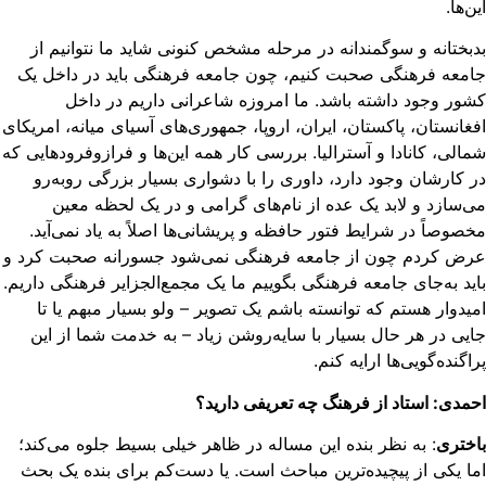
ن‌ها.
بختانه و سوگمندانه در مرحله مشخص کنونی شاید ما نتوانیم از
معه فرهنگی صحبت کنیم، چون جامعه فرهنگی باید در داخل یک
ور وجود داشته باشد. ما امروزه شاعرانی داریم در داخل
غانستان، پاکستان، ایران، اروپا، جمهوری‌های آسیای میانه، امریکای
الی، کانادا و آسترالیا. بررسی کار همه این‌ها و فرازوفرودهایی که
 کارشان وجود دارد، داوری را با دشواری بسیار بزرگی روبه‌رو
‌سازد و لابد یک عده از نام‌های گرامی و در یک لحظه معین
صوصاً در شرایط فتور حافظه و پریشانی‌ها اصلاً به یاد نمی‌آید.
رض کردم چون از جامعه فرهنگی نمی‌شود جسورانه صحبت کرد و
ید به‌جای جامعه فرهنگی بگوییم ما یک مجمع‌الجزایر فرهنگی داریم.
یدوار هستم که توانسته باشم یک تصویر – ولو بسیار مبهم یا تا
یی در هر حال بسیار با سایه‌روشن زیاد – به خدمت شما از این
اگنده‌گویی‌ها ارایه کنم.
مدی: استاد از فرهنگ چه تعریفی دارید؟
ختری
: به نظر بنده این مساله در ظاهر خیلی بسیط جلوه می‌کند؛
ا یکی از پیچیده‌ترین مباحث است. یا دست‌کم برای بنده یک بحث