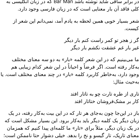
در برابر ساقی شاید نوشته باشد Bar Man که در زبان انگلیسی به
ی فاقد آن بار معنایی است که در زبان فارسی وجود دارد.
ر بسیار خوبی همین لحظه به یادم آمد، نمی‌دانم این شعر از
یست.
 ز هجر تو کمر راست کنم بار دیگر
ر بار غم عشقت نکشم بار دیگر
 می‌بینیم که در این شعر کلمه «بار» به دو سه معنای مختلف
‌کار رفته است. اگر فرضاً و احیاناً در این شعر کدام زیبایی هم
ود دارد، به‌خاطر کاربرد کلمه «بار» در چند معنای مختلف است. یا
‌حیث مثال:
ری از طره‌ تارت چو به تاتار افتد
ر بر مشک‌فروشان ختاتار افتد
ز در این‌جا چون به‌جای هر تار که در این بیت به‌کار رفته، در یک
ان دیگر یک کلمه دیگر باید به‌کار برود. این بسیار مشکل است که
 یک زبان دیگر، مثلاً برای «تار» ما کلمه‌ای پیدا کنیم که همزمان
عنای تاریک، تار گیسو و نخ را بدهد. خیلی دشوار حتا ناممکن است؛