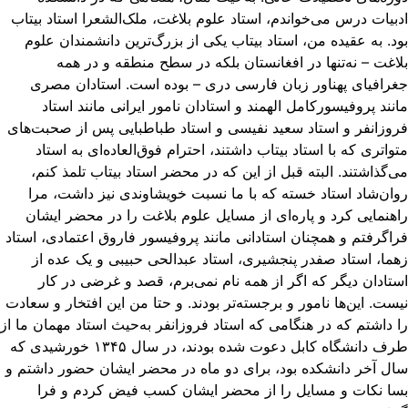
بیات درس می‌خواندم، استاد علوم بلاغت، ملک‌الشعرا استاد بیتاب
د. به عقیده من، استاد بیتاب یکی از بزرگ‌ترین دانشمندان علوم
اغت – نه‌تنها در افغانستان بلکه در سطح منطقه و در همه
رافیای پهناور زبان فارسی دری – بوده است. استادان مصری
نند پروفیسورکامل الهمند و استادان نامور ایرانی مانند استاد
وزانفر و استاد سعید نفیسی و استاد طباطبایی پس از صحبت‌های
واتری که با استاد بیتاب داشتند، احترام فوق‌العاده‌ای به استاد
‌گذاشتند. البته قبل از این که در محضر استاد بیتاب تلمذ کنم،
ان‌شاد استاد خسته که با ما نسبت خویشاوندی نیز داشت، مرا
هنمایی کرد و پاره‌ای از مسایل علوم بلاغت را در محضر ایشان
اگرفتم و همچنان استادانی مانند پروفیسور فاروق اعتمادی، استاد
ما، استاد صفدر پنجشیری، استاد عبدالحی حبیبی و یک عده از
تادان دیگر که اگر از همه نام نمی‌برم، قصد و غرضی در کار
ست. این‌ها نامور و برجسته‌تر بودند. و حتا من این افتخار و سعادت
 داشتم که در هنگامی که استاد فروزانفر به‌حیث استاد مهمان ما از
طرف دانشگاه کابل دعوت شده بودند،‌ در سال ۱۳۴۵ خورشیدی که
ل آخر دانشکده بود، برای دو ماه در محضر ایشان حضور داشتم و
ا نکات و مسایل را از محضر ایشان کسب فیض کردم و فرا