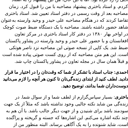
دم. و استاد باختری پیشنهاد مصاحبه‌ با من را قبول کرد. زمان
احبه بعد از وقت رسمی در دفتر استاد تعیین شد. استاد باختری
اضا کردند که در هنگام مصاحبه علی حیدر و وحید وارسته به‌عنوان
هد حضور داشته باشند. مصاحبه با یک دستگاه ضبط صوت کوچک
در اواخر بهار ۱۳۸۰ در دفتر کار استاد باختری در مرکز تعاون
غانستان و با حضور علی حیدر و وحید وارسته در پشاور پاکستان
ط شد. یک کاپی از نسخه صوتی این مصاحبه نزد ناصر هوتکی
ست. این هم متن مصاحبه که از روی کست صوتی پیاده شده است
قبلاً همان سال در مجله تعاون در پشاور پاکستان چاپ شد.
مدی: جناب استاد با تشکر از شما که وقت‌تان را در اختیار ما قرار
دید. لطف کنید از ابتدای زنده‌گی‌تان تا کنون هر آنچه را لازم می‌دانید
ست‌داران شما بدانند، توضیح دهید.
ختری
: بسیار سپاس‌گزارم از لطف شما و از سوال شما. در
ده‌گی من شاید نکته جالبی وجود نداشته باشد که مثلاً از یک جهت
دمند باشد برای شنیدن و از جهت دیگر جالب باشد. با آن هم به
د نکته اشاره می‌کنم. این اشاره‌ها که جسته و گریخته و پراگنده
ت، شاید شنونده را به یک آگاهی برساند. البته منظور من از