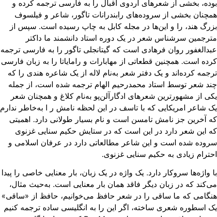
ده، بخشی از شعرهای اردوی اقبال را به‌ فارسی ترجمه کرده و
چنان بخشی از سروده‌های رابندرانات تاگور، شاعر و فیلسوف
رگ هند، را و این‌ها در مجله کابل به ‌چاپ رسیده است. سپس از
رجمین سرشناس شعر در یک دوره استاد دانشمند ما داکتر
دالغفور روان فرهادی است که گیتانجلی تاگور را به فارسی ترجمه
ده است. همچنین قطعاتی از مهابارات و رامایاتا را به زبان فارسی
جمه کرده‌اند و یک دفتر شعر به‌نام لاله از یک شاعره هندی را که
د شعر توسط استاد محمدرحیم الهام ترجمه شده است، از جمله
ی از مشهورترین شعرهای ادگارآلن‌پو به‌نام کلاغ و همچنان شعر
 شاعر امریکایی که با تاسف در این لحظه نامش ر ا به‌خاطر ندارم
 آخرین جز نامش تامسن است و نام بسیار طولانی دارد. اهمیتی
 این شعر دارد در این است که در ستایش حکیم سنایی غزنوی
وده شده است و این شاعر مطالعاتی دارد در عرفان اسلامی و
ترام زیادی به حکیم سنایی غزنوی.
 واژه‌ها سروکار دارد. یک واژه در یک زبان، بار معنایی خاصی را پیدا
‌کند که در زبان دیگر فاقد همان بار معنایی است. به‌حیث مثال،
گامی که ما ساقی را در شعر حافظ می‌خوانیم، حافظ از «ساقی»
 اسطوره‌ شعری ساخته، اگر این را به انگلیسی ساده ترجمه کنیم