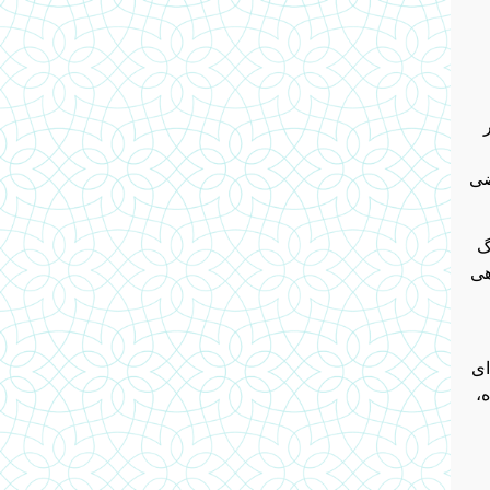
ضی
گ
هی
ای
،