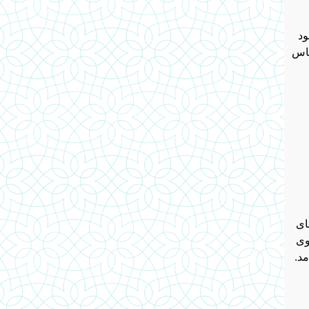
ود
باس
ای
وی
مد.