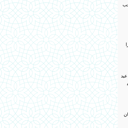
خب
ا
عید
ان