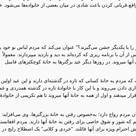
 واقع،قربانی کردن باعث شادی در میان بعضی از خانواده‌ها می‌شود. 
ا با یکدیگر جشن می‌گیرند؟” عنوان می‌کند که مردم لباس نو خود ر
 آن با برنامه ریزی که کرده‌اند به دید و بازدید میپردازند. معمولاً
آنها میروند. در روزها دیگر عید بزگترها به خانۀ کوچکترهای فامیل
مردم به خانۀ کسانی که تازه در گذشته‌ای دارند و این عید اولین 
دادن می‌روند و با این کار با خانوادۀ تازه در گذشته همدردی و غم
ر میدهند و اول از همه به خانۀ آنها میروند تا هم تکریمی از خانوادۀ
ن مردم رواج دارد؛ به‌خصوص رفتن به خانۀ بزرگترها، وی می‌افزاید:
م که شور و شوق خاصی برای رفتن به خانۀ آنها دارند. مردم افغانست
احترام ویژه برای آنها قائلند. “خردی و کلانی” یک اصطلاح رایج در