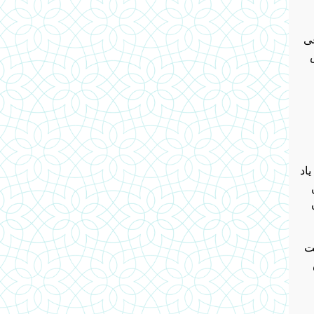
غی
اد
ت