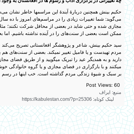
چه تغییراتی در برگزاری آداب و رسوم ها در افغانستان به وجود
حکیم بینش همچنین دربارۀ آیندۀ این مراسمها خاطر نشان می‌
می‌گوید: شما تغییرات زیادی را در مراسم‌های امروز با ده سا
مجازی شده و حتی شاید در بعضی از محافل شرکت نکنند؛ مثلا 
ممکن است بعضی از سنت‌های را در آینده نداشته باشیم. اما بع
سید حکیم بینش، شاعر و پژوهشگر افغانستانی تصریح می‌کند ب
مردم تهیدست و یا فامیل تغییر نمیکند. بعضی از سنت‌های هم 
دارید و به همدیگر عید را تبریک میگویید و از طریق فضای مجاز
میکنند و با بارگزاری در فضای مجازی و یا گروه خانوادگی خوشی‌
بر سبک و شیوۀ زندگی مردم گذاشته است. خب اینها در رسم و رو
Post Views:
60
منبع: ایراف
لینک کوتاه: https://kabulestan.com/?p=25306