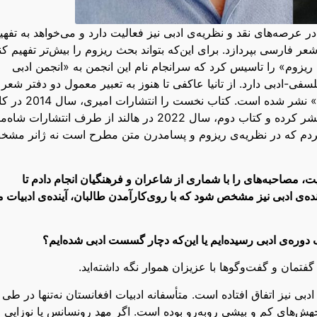
ر عرصه‌های نقد و نظریه‌ی ادبی نیز فعالیت دارد و می‌خواهد به تفهی
ر فارسی بپردازد. برای این‌که بتواند بحث ریزوم را بیش‌تر تفهیم کن
فت کوچه‌ی ریزوم» را تاسیس کرد که سرانجام نام این انجمن به «انجمن ادبی
سفی-ادبی دارد. از تانیا عاکفی تا هنوز به تعبیر معمول دو دفتر شعر
» نشر شده است. کتاب نخست را انتشارات امی
نشر کرده و کتاب دوم را انجمن قلم، سال 2020 نیز در کابل نشر کرده و کتاب دوم، سال 2022 در هالند از طرف انتشارا
کردم که در نظریه‌ی ریزوم و پسامدرن متن مطرح است نه ژانر مش
 مصاحبه‌های را با شماری از شاعران و فرهنگیان انجام دادم تا
ه‌ی ادبی نیز مشخص شود که با روی‌کارآمدن طالبان، آینده‌ی ادبیات م
 دوره‌ی ادبی رسیده‌ایم یا این‌که دچار گسست ادبی شده‌ایم؟
ز گفتمان و گفت‌وگوها با عزیزان هموار نگه داشته‌اید.
ی نیز اتفاق افتاده است. متأسفانه ادبیات افغانستان نه‌تنها در طی
ش‌های کم و بیشی روبه‌رو بوده است. اگر مهد رونسانس یا نوزایی و