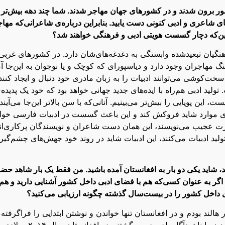
ور برون شدند و در کشورهای جهان مهاجر شدند. شما چند دهه بیش‌تر
های شاعری و ادبی کنونی دست یابید. بنابراین درباره‌ی شاعرانی‌که مها
 یا این‌که دچار گسست هویتی ادبی و فرهنگی خواهند شد؟
رهنگیان تبعیدشده وابستگی به دغدغه‌های‌شان دارد. در کشورهای غربی
هنگ مهاجران وجود دارد و دیاسپورای که کوچک و یا نوجوان به این‌جا آ
خت‌کوشی می‌توانند ادبیات را به زبان مادری خود دنبال و ایجاد کنند
لید ادبی هم‌راه با ایده‌های جدید جهانی خواهد بود که خود یک پدیده‌
ن پویایی را بیش‌تر می‌بینیم. آنانی‌که با سن بالاتر این‌جا می‌آیند
ش‌تری موارد شاید فروکش کند و این باعث گسست در ادبیات فارسی خوا
حسرت عجیب می‌نویسند، این همان دست شاعران و نویسندگان پرکاری‌ان
ولید ادبیات می‌کنند، این ادبیات شاید در روند خود جهش‌های چشم‌گیر
 شاید یکی دو بار به افغانستان آمده باشید. من فقط یک بار شاهد حض
گر به عنوان کسی‌که هم با فضای ادبی داخل کشور آشنایی دارید و هم 
ی داخل کشور را در بیست‌سال گذشته چگونه ارزیابی می‌کنید؟
لند بودم و در افغانستان تنها خواندن و نوشتن ابتدایی را فراگرفته
بودم، از شعر برداشتم این بود که قافیه وزن شعر است، ولی وزن را ناخودآگاه بلد بودم. برگشتنم 