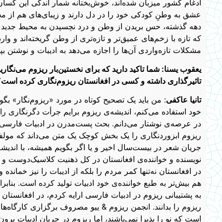
ادغام کشور میزبان شده‌اند، خوش‌بختانه شمار اندکی این کسان 
عشق به وطنِ کودکی خود را در دل دارند و زیبای‌های هم از مح
دهه گذشته، حس بریدن از وطن و درد نچسپدن به محیط جدید را ه
که تازه با زخم‌های عمیق‌تر و تازه‌تری از وطن گریخته‌اند و وارد 
مشکلات تازه‌واردی آن‌ها را اجازه می‌دهد به ادیبات و نوشتن بپ
یعقوب یسنا: شما تاکید دارید که برای نخستین‌بار ریزوم می‌نگارید 
تاثیرگذاری داشته و کسی در افغانستان ریزوم‌نگاری کرده است؟
تانیا عاکفی
: من باید یک تصحیح کوتاه در مورد «ریزوم‌نگار» بگو
خود استفاده می‌کنم، اندیشه‌ی ریزوم برایم جرأت دگرنگاری را د
در عرصه‌ی نوشتار می‌دانم. بحث پست‌مدرن در ادبیات فارسی به
ریزوم ابزوردنگاری را یک بخش کوچک یک متن می‌داند که مولفه‌
جریان شعر در بیست‌سال اخیر و یا اگر بگویم همیشه، با اندیشه
نویسنده و خواننده‌ی افغانستان در کل ذهنیت کلاسیک‌دوست و س
در افغانستان نه‌تنها کمر مردم را بلکه از ادیبات را نیز خمان
هم بیش‌تر به طبع خواننده‌ی خود ادبیات تولید کرده است. بناب
به پشتیبانی ریزوم در ادبیات فارسی ارایه کردم، در افغانستان
ریزوم را بدانند. انجمن ریزوم & ییو مصروف برگزاری کارگاه‌ها
است که نو را پذیرا نمی‌باشند، اما ریزوم در جریان ادبیات برون