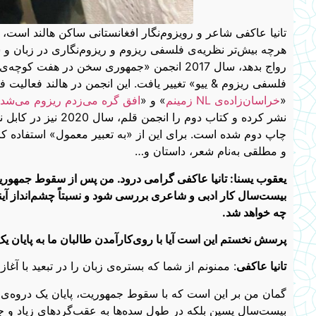
تانیا عاکفی شاعر و رویزوم‌نگار افغانستانی ساکن هالند است، د
هرچه بیش‌تر نظریه‌ی فلسفی ریزوم و ریزوم‌نگاری در زبان و شع
رواج بدهد، سال 2017 انجمن «جمهوری سخن در ه
فلسفی ریزوم & ییو» تغییر یافت. این انجمن در هالند فعالیت فل
«
خراسان‌زاده‌ی NL زمینم
» و «
افق گره می‌زدم ریزوم می‌شد
چاپ دوم شده است. برای این از «به تعبیر معمول» استفاده 
و مطلقی به‌نام شعر، داستان و…
یعقوب یسنا: تانیا عاکفی گرامی درود. من پس از سقوط جمهوریت،
بیست‌سال کار ادبی و شاعری بررسی شود و نسبتاً چشم‌انداز آیند
چه خواهد شد.
پرسش نخستم این است آیا با روی‌کارآمدن طالبان ما به پایان یک
تانیا عاکفی
: ممنونم از شما که بستر‌ه‌ی زبان را در تبعید با آغا
گمان من بر این است که با سقوط جمهوریت، پایان یک دروه‌ی ادب
بیست‌سال پسین بلکه در طول سده‌ها به عقب‌گردهای زیاد و جه