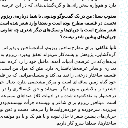
دارد و هم‌واره سخن‌رانی‌ها و گره‌گشایی‌های که در این عرصه
یعقوب یسنا: من در یک گفت‌وگو ویدیویی با شما درباره‌ی ریزو
نخست در فلسفه مطرح بوده است و بعدها وارد شعر شده است. ب
شعر مطرح است با جریان‌ها و سبک‌های دیگر شعری چه تفاوتی دا
جریان‌های پیشین شعر نیست؟
تانیا عاکفی
: برای مطرح‌ساختن ریزوم، آماده‌ساختن و پذیرفتن 
گره‌گشایی، پژوهش و پشت‌کار می‌تواند تحقق بپذیرد. ریزوم به ع
پدیده‌ای‌که در عرصه‌ی ادبیات آمده، ماقبل خود را رد کرده ا
دیداری و سایر عرصه‌ها پافشاری دارد.‌ متن که مراد من است، 
فلسفه ساختار درختی را نقد می‌کند و سلسله‌مراتبی که در فل
خود گیاه زمین ساقه‌ای است و مرکز مشخصی ندارد، دنبال خو
«شعر» را بالانشین متون دیگر نمی‌داند و حق تک‌سالاری را در عر
درخت‌وار به نقدکشیده شده و در ادبیات کلاژ صداهای ممنوعه و
است. میتافور ریزوم برای شاعر و نویسنده جرأت نویسنده‌بودن
پس‌زده، سرخورده و خورده‌روایت‌ها را می‌دهد. دست و ذهن نوی
جریان‌های پیشین شعر تا حال نبوده و یا هم یک و یا دو مولفه‌ی ری
ساختارها، صداها سرو کار داریم.‌