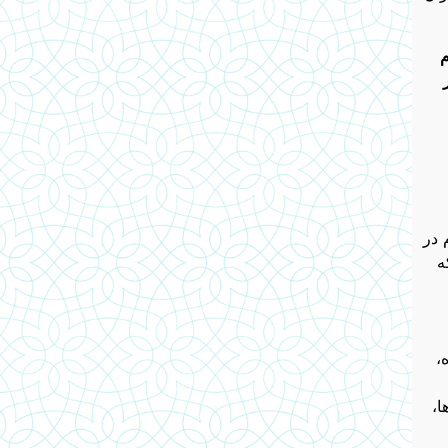
م
 در
ه
،
ا،