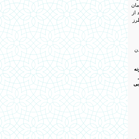
مان
 از
رز
دن
نه
بی