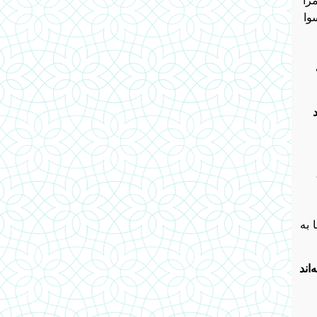
وا
 به
اند