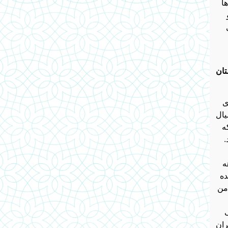
ا
تان
ی
یال
ه
.
ه
ده
من
ران