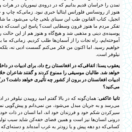
تمدن را خراسان قدیم بدانیم که در دروه‌ی تیموریان در هرات
هنوز از رونسانس فلورانس ایتالیا خبری نبود. زمانی‌که چاپ و چ
انجیل، کتاب القانون طب ابن سینای بلخی چاپ می‌شود. ما ش
تفکر مردم ما هنوز قرو‌ن وسطایی است؟ پاسخ این است‌که ذ
پوسیده‌ی دینی و مذهبی شد و هیچ‌گاه و هنوز هم از این حالت ر
آموخته‌ایم، راه نجات را از آسمان‌ها طلب کردیم. زمانی‌که ما ب
خواهیم رسید. اما اکنون من فکر می‌کنم گسست ادبی نه، بلکه آغ
نیلوفر است.
یعقوب یسنا: اتفاقی‌که در افغانستان رخ داد، برای ادبیات در 
خواهد شد. طالبان موسیقی را ممنوع کردند و گفتند شاعران خلاف 
ادبیات افغانستان در برون از کشور چه تأثیری خواهد داشت؟ درکل
می‌کنید؟
تانیا عاکفی
: همان‌گونه که در بالا گفتم امید روییدن نیلوفر در
می‌رسد و به جریان مبدل می‌شود، من نمی‌دانم و پیش‌گویی نمی
سیرکردن شکم خود و فرزندان خود اند، اما انسان در ذات خود
درونی انسان‌ها نیز است و همین فضای خفه‌کن شاید سبب تولید به
کسانی‌که دو دهه پیش و یا ز‌ودتر به غرب آمده‌اند و دسته‌ای‌که 