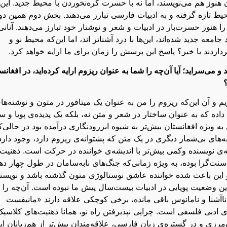
هنوز هم می‌نویسند، اما نه با حسرت گره‌نخوردن با محیط جدید. این‌ه
یط تازه گرفته و به ادبیات فارسی تبارز می‌دهند. بخش دوم همین دو
نوز حسرت‌بار در ادبیات و شعر و نوشتار خود تبارز می‌دهند. آنانی
جامعه جدید شده‌اند، این‌ها با درد آشناتر اند، اما این‌که محیط نو و
ردازدند یا خیر؟ پاسخ این پرسش را زمان برای ما ارایه خواهد کرد.
و می‌سراید؛ آیا آن‌چه را شما به عنوان ریزوم ارایه کرده‌اید، در افغانس
یم و آن این‌که ریزوم را من به عنوان یک میتافور در متون و نوشته‌ها
اده که به عنوان ساختار در شعر و متن نه، بلکه یک پدیده‌ی پویا و س
 ویژه افغانستان بیش‌تر به شیوه ابزرودنگاری درآمده بود در حالی‌ک
های بی‌شمار دیگری در یک متن که پشتوانه‌ی ریزوم دارد، وجود دارد
‌ی نویسنده ‌‌و‌کمی بیش‌تر با اندیشه‌ی خواننده در حرکت است. ذهنیت
نت‌گرا بوده، به ویژه زمانی‌که جنگ‌های نابه‌سامان در طول چهار ده
ده و این باعث شده خواننده عاشق نوستالوژی متون گذشته باشد و نویسن
راین وضعیت پویایی در ادبیات بیست‌سال پیش ما نبوده است. آن‌چه را 
 ناآشنا و نامانوس باقی مانده، برخی کوچکی علاقه دارند «مانیفست
ی ادبی فلسفی است. چرایی نپذیرفتن راه نو، همانا ذهنیت‌های کلاسیک
‌مرزی و در گستره‌ی زبان فارسی، علاقه‌مندان بیش‌تر از هم‌زبانان ای