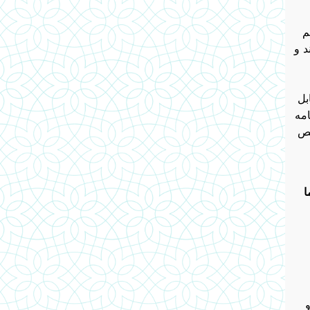
م
د و
ری، سال 2014 در کابل
ت شاه‌مامه
خص
ا