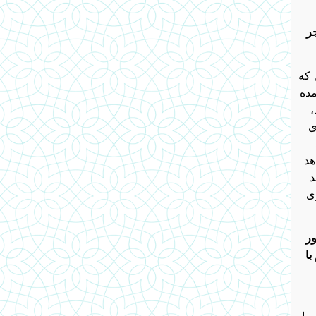
جر
 که
مده
،
ی
هد
د
ی
ور
با
در افغانستان سال ۲۰۱۴ میلادی مرا