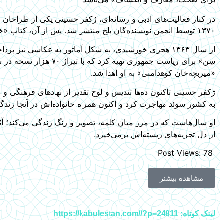
در کنار فعالیت‌های ادبی و رسانه‌ای، ژکفر حسینی یکی از طرا
۱۳۷۰ توسط انجمن نویسنده‌گان بلخ منتشر شد. پس از آن، کتاب «خوشه» را با آثار شاعران جوان بلخی به چاپ رساند.
سِن» برای ریاست جمهور
«میربچه‌خان کوهدامنی» به او اهدا شد.
ژکفر حسینی تاکنون ده‌ها تندیس و لوح تقدیر از نهادهای فرهنگی
به کشور سوئد مهاجرت کرد و اکنون همراه خانواده‌اش در آنجا زندگی
او سال‌هاست که در مرز میان کلمه، تصویر و رنگ زندگی می‌کند؛ آ
از دل تجربه‌های زیسته‌اش برمی‌خیزد.
Post Views:
78
مشاهده بیشتر
لینک کوتاه: https://kabulestan.com//?p=24811