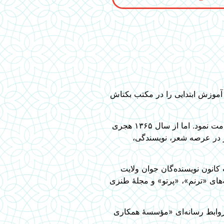
شود. دوران آموزش ابتدایی را در مکتب بکتاش
او فعالیت حرفه‌ای خود را در حوزه پزشکی آغاز کرد و چند سال به عنوان آمر عملیات‌خانۀ اورتوپیدی در بیمارستان ملکی مزارشریف خدمت نمود. اما از سال ۱۳۶۵ هجری
ار در عرصه شعر، نویسندگی،
انون نویسنده‌گان جوان ولایت
‌های «ترنم»، «پرتو» و مجلۀ طنزی
روابط رسانه‌ای «مؤسسۀ همکاری