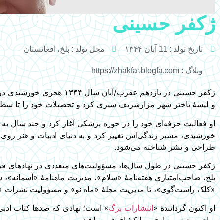
ژکفر حسینی
تاریخ تولد : 11 آبان ۱۳۴۴
محل تولد : بلخ، افغانستان
وبلاگ : https://zhakfar.blogfa.com
ژکفر حسینی در یازدهم عقر
و لیسۀ باختر شهر مزارشریف سپری کرد و تحصیلات خود را تا سط
خورشیدی، مسیر زندگی‌اش تغییر کرد و به دنیای ادبیات و هنر روی آ
طراحی و نشر شناخته می‌شود.
ژکفر حسینی در طول سال‌ها، مسؤولیت‌های متعددی در نهادهای فره
بلخ، صاحب‌امتیازی هفته‌نامۀ «سلام»، مدیریت ماهنامۀ «آسمانه»، 
«کلک راست‌گوی»، تا مدیریت مجلۀ «ماه نو» و مسؤولیت نشرات «
او اکنون گردانندۀ «
انتشارات برگ
» است؛ نهادی که صدها کتاب ادب
برای صحت، معارف و انکشاف» می‌باشد.