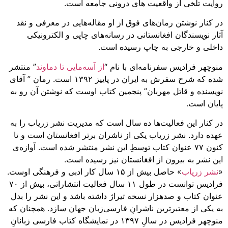
روایت تلخی از واقعیت های درونی جامعه است.
در کنار نوشتن رمان‌های فوق از او مقاله‌هایی در معرفی و نقد
آثار نویسندگان افغانستانی در رسانه‌های چاپی و الکترونیکی
داخلی و خارجی به چاپ رسیده است.
منوچهر فرادیس سفرنامه‌ای با نام “
از آسه‌مایی تا دماوند
” منتشر
شده که شرح سفرش به ایران در پاییز ۱۳۹۲ است.‌ رمان ” آقای
نویسنده و قاتل مهربان” پنجمین کتاب اوست که نوشتن آن رو به
پایان است.
در کنار این فعالیت‌ها ده سال است که مدیریت نشر زریاب را به
عهده دارد. نشر زریاب یکی از ناشران برتر افغانستان است و تا
کنون ۷۷ عنوان کتاب توسطِ این نشر منتشر شده است. آوازه‌ی
این نشر به بیرون از افغانستان نیز رسیده است.
«
نشر زریاب
» حاصل بیش از ۱۵ سال کار ادبی و فرهنگی اوست.
فرادیس توانست در طول ۱۱ سال فعالیت انتشاراتی، بیش از ۷۰
عنوان کتاب و صدهزار نسخه تیراژ داشته باشد و این نشر را بدل
به یکی از معتبرترین ناشرانِ فارسی‌زبان جهان سازد. همچنان که
منوچهر فرادیس در سالِ ۱۳۹۷ در نمایشگاه کتاب فارسی زبانانِ