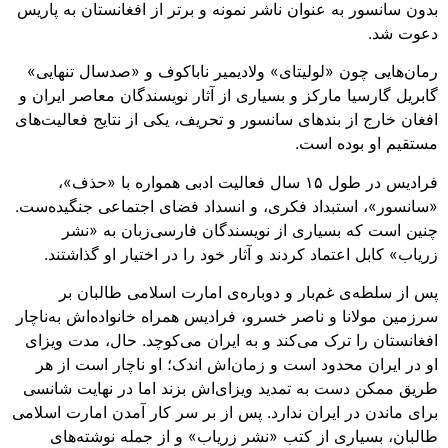
بدون سانسور به عنوان ناشر نمونه و برتر از افغانستان به پاریس
دعوت شد.
رمان‌هایی چون «لولیتای» ولادیمیر ناباکوف و «صدسال تنهایی»
گابریل گارسیا مارکز و بسیاری از آثار نویسندگان معاصر ایران و
افغان خارج از بندهای سانسور و تحریف، یکی از نتایج فعالیت‌های
مستقیم او بوده‌ است.
فرادیس در طول ۱۵ سال فعالیت ادبی همواره با «حذف»،
«سانسور»، استبداد فکری، و انسداد فضای اجتماعی جنگیده‌ست.
چنین است که بسیاری از نویسندگان فارسی‌زبان به «نشر
زریاب» کابل اعتماد کردند و آثار خود را در اختیار او گذاشتند.
پس از سلطه‌ی غم‌بار و دوباره‌ی امارت اسلامی طالبان بر
سرزمین مولانا و ناصر خسرو، فرادیس همراه خانواده‌اش به‌ناچار
افغانستان را ترک می‌کند و به ایران می‌کوچد. حال، مدت ویزای
او در ایران محدود است و زمان‌اش اندک؛ او ناچار است از هر
طریق ممکن دست به تمدید ویزای‌اش بزند اما در نهایت شانسی
برای ماندن در ایران ندارد. پس از بر سر کار آمدن امارت اسلامی
طالبان، بسیاری از کتب «نشر زریاب» و از جمله نوشته‌های