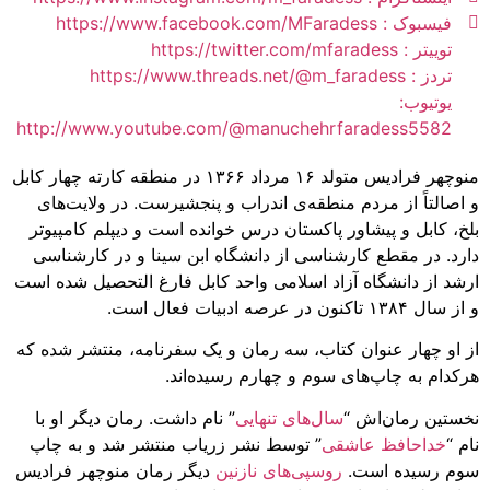
فیسبوک : https://www.facebook.com/MFaradess
توییتر : https://twitter.com/mfaradess
تردز : https://www.threads.net/@m_faradess
یوتیوب:
http://www.youtube.com/@manuchehrfaradess5582
منوچهر فرادیس متولد ۱۶ مرداد ۱۳۶۶ در منطقه کارته چهار کابل
و اصالتاً از مردم منطقه‌ی اندراب و پنجشیرست. در ولایت‌های
بلخ، کابل و پیشاور پاکستان درس خوانده است و دیپلم کامپیوتر
دارد. در مقطع کارشناسی از دانشگاه ابن سینا و در کارشناسی
ارشد از دانشگاه آزاد اسلامی واحد کابل فارغ التحصیل شده است
و از سال ۱۳۸۴ تاکنون در عرصه ادبیات فعال است.
از او چهار عنوان کتاب، سه رمان و یک سفرنامه، منتشر شده که
هرکدام به چاپ‌های سوم و چهارم رسیده‌اند.
نخستین رمان‌اش “
سال‌های تنهایی
” نام داشت. رمان دیگر او با
نام “
خداحافظ عاشقی
” توسط نشر زریاب منتشر شد و به چاپ
سوم رسیده است.
روسپی‌های نازنین
دیگر رمان منوچهر فرادیس