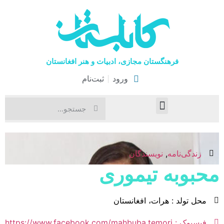
فرهنگستان مجازی، ادبیات و هنر افغانستان
ورود
ثبت‌نام
صفحۀ نخست
اخبار فرهنگی
هنرهای نمایشی
زندگی‌نامه
,
نویسندگان
محبوبه تیموری
محل تولد : هرات، افغانستان
فیسبوک : https://www.facebook.com/mahbuba.temori