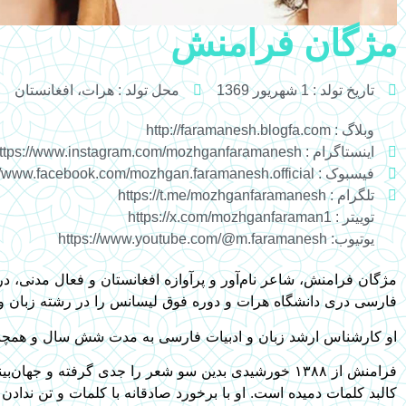
مژگان فرامنش
تاریخ تولد : 1 شهریور 1369
محل تولد : هرات، افغانستان
وبلاگ : http://faramanesh.blogfa.com
اینستاگرام : https://www.instagram.com/mozhganfaramanesh
فیسبوک : https://www.facebook.com/mozhgan.faramanesh.official
تلگرام : https://t.me/mozhganfaramanesh
توییتر : https://x.com/mozhganfaraman1
یوتیوب: https://www.youtube.com/@m.faramanesh
فارسی دری دانشگاه هرات و دوره فوق لیسانس را در رشته زبان و ا
او کارشناس ارشد زبان و ادبیات فارسی به‌ مدت شش سال و همچن
فرامنش از ۱۳۸۸ خورشیدی بدین سو شعر را جدی گرفته و ج
کالبد کلمات دمیده است. او با برخورد صادقانه با کلمات و تن ندا