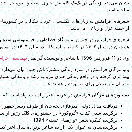
نشان می‌دهد. زنانگی در تک‌تک کلماتش جاری است و اندوهِ حل شده
ساخته است.
شعرهای فرامنش به زبان‌های انگلیسی، عربی، بنگالی، در کشورها
از جمله غزل و رباعی می‌باشد.
هم‌چنان در سال ۱۴۰۲ در کالیفرنیا امریکا و در سال ۱۴۰۳ در نیویورک امریکا، به نمایش گذاشته شد. از شعرهای فرامنش هنرمندانی هم آهنگ ساخته‌اند.
وی در 11 فروردین 1396 با شاعر و نویسنده گرانقدر
تهماسبی خراس
بانو مژگان فرامنش در مورد زندگی مشترک‌اش چنین بیان می‌دارد: 
بیش‌تری گرفته و در واقع زندگی هنری من، به رشد و بالندگی بسیا
مهربان و با درکی برای من بوده و هست.»
دستاوردهای مژگان فرامنش در عرصه هنر و ادبیات زیاد است که به چ
دریافت مدال دولتی میرغازی بچه‌خان از طرف رییس‌جمهور در سال 1394 هجری شمسی، به دلیل آفرینش‌های ادبی و فعال
برگزیده‌ شدن کتاب «گرهِ‌کور» در جشنواره‌ی کلک زرّین از سوی وزا
برگزیده کنگره شعر «واژه‌های تشنه» 1394
برگزیده‌شدن به عنوان یکی از ده شاعر برترِ ده سال اخیر کشور، از 