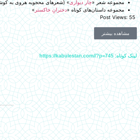
مجموعه شعر «
چار دیواری
» (شعرهای محجوبه هروی به کوش
مجموعه داستان‌های کوتاه «
دخترانِ خاکستر
»
Post Views:
55
مشاهده بیشتر
لینک کوتاه: https://kabulestan.com//?p=745