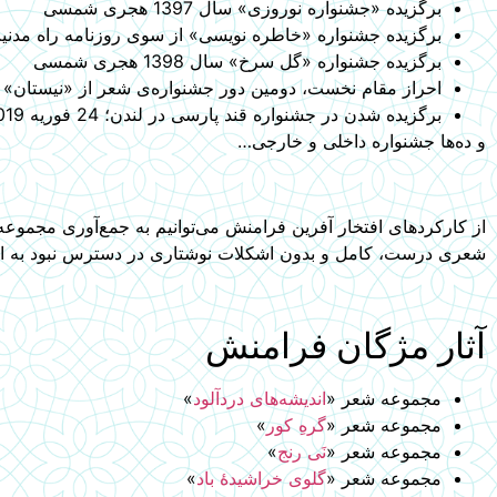
برگزیده «جشنواره نوروزی» سال 1397 هجری شمسی
برگزیده جشنواره «خاطره نویسی» از سوی روزنامه راه مدنیت در سال 397
برگزیده جشنواره «گل سرخ» سال 1398 هجری شمسی
احراز مقام نخست، دومین دور جشنواره‌ی شعر از «نیستان» در 1398 هجری شمسی در
برگزیده‌ شدن در جشنواره قند پارسی در لندن؛ 24 فوریه 2019م
و ده‌ها جشنواره داخلی و خارجی…
از کارکردهای افتخار آفرین فرامنش می‌توانیم به جمع‌آوری مجموعه
شعری درست، کامل و بدون اشکلات نوشتاری در دسترس نبود به این
آثار مژگان فرامنش
مجموعه شعر «
اندیشه‌های دردآلود
»
مجموعه شعر «
گره‌ِ کور
»
مجموعه شعر «
نَی رنج
»
مجموعه شعر «
گلوی خراشیدهٔ باد
»