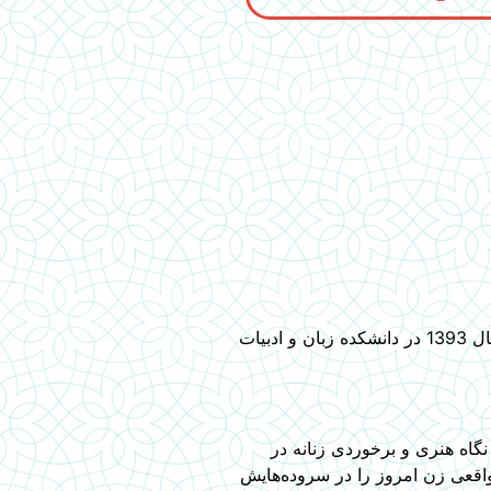
مژگان فرامنش، شاعر نام‌آور و پرآوازه افغانستان و فعال مدنی، در 1 شهریور 1369 در شهر هرات زاده شد. دوره لیسانس‌ خود را در سال 1393 در دانشکده‌ زبان و ادبیات
با نگاه هنری و برخوردی زنانه در
واقعی زن امروز را در سروده‌هایش