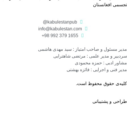
جسمی افغانستان
kabulestanpub@
info@kabulestan.com
1655 379 992 98+
یر مسئول و صاحب امتیاز : سید مهدی هاشمی
دبیر و مدیر علمی : مرتضی شاهترابی
اور ادبی : حمزه محمودی
یر فنی و اجرایی : فائزه بهشتی
لیه‌ی حقوق محفوظ است.
احی و پشتیبانی
گروه نرم افزاری رسانه