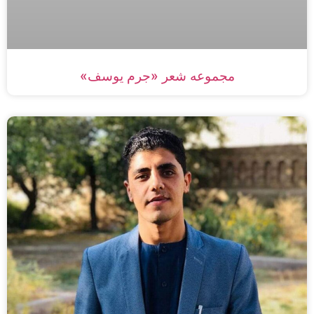
مجموعه شعر «جرم یوسف»