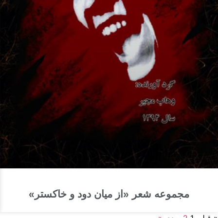
مجموعه شعر «از میان دود و خاکستر»
« قبلی
1
2
بعدی »