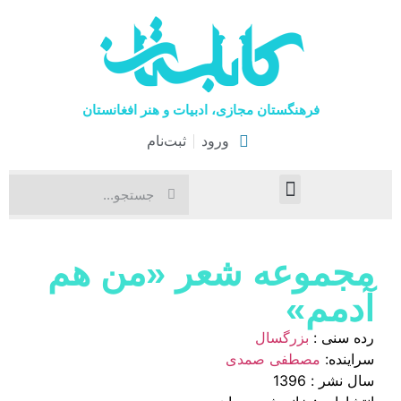
فرهنگستان مجازی، ادبیات و هنر افغانستان
ورود
ثبت‌نام
صفحۀ نخست
اخبار فرهنگی
هنرهای نمایشی
مجموعه شعر «من هم
آدمم»
رده سنی :
بزرگسال
سراینده:
مصطفی صمدی
سال نشر : 1396