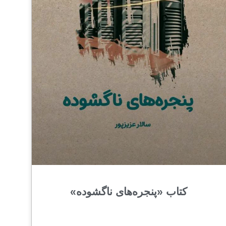
کتاب «پنجره‌های ناگشوده»