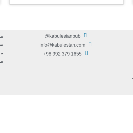
kabulestanpub@
مد
سر
info@kabulestan.com
مش
1655 379 992 98+
مد