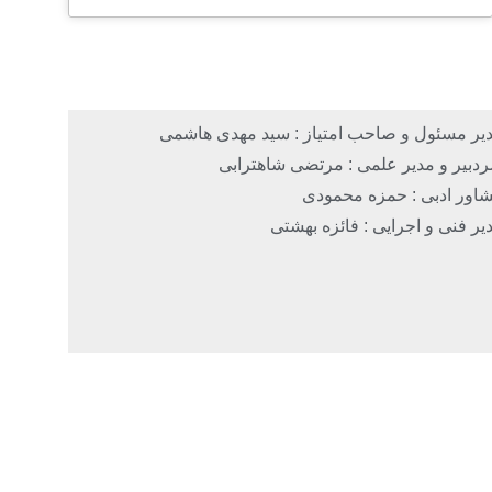
یر مسئول و صاحب امتیاز : سید مهدی هاشمی
دبیر و مدیر علمی : مرتضی شاهترابی
اور ادبی : حمزه محمودی
یر فنی و اجرایی : فائزه بهشتی